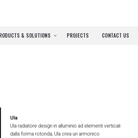
RODUCTS & SOLUTIONS
PROJECTS
CONTACT US
ll Products
roducts by Brand
Airtècnics
Deco-Warm
EDN
Ula
Ula radiatore design in alluminio ad elementi verticali
Euro System
dalla forma rotonda, Ula crea un armonico