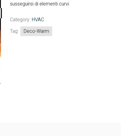
susseguirsi di elementi curvi.
Fintek
Category:
HVAC
Fiorini
Tag:
Deco-Warm
Mitsubishi Electric
Olimpia Splendid
RDZ
ROCCHEGGIANI
Scam T.P.E
Unical