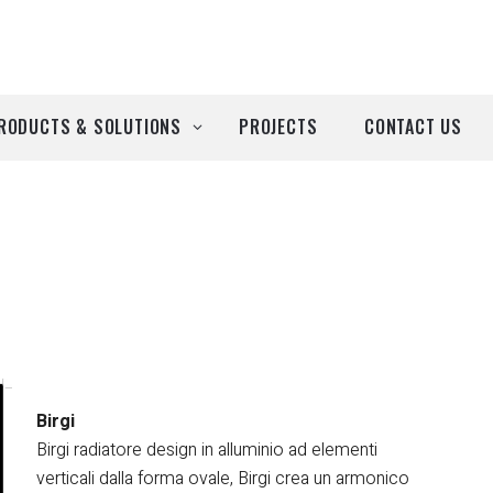
RODUCTS & SOLUTIONS
PROJECTS
CONTACT US
ll Products
roducts by Brand
Airtècnics
Deco-Warm
EDN
Birgi
Birgi radiatore design in alluminio ad elementi
Euro System
verticali dalla forma ovale, Birgi crea un armonico