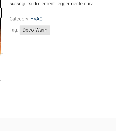
susseguirsi di elementi leggermente curvi.
Fintek
Category:
HVAC
Fiorini
Tag:
Deco-Warm
Mitsubishi Electric
Olimpia Splendid
RDZ
ROCCHEGGIANI
Scam T.P.E
Unical