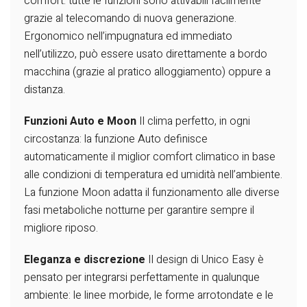
comfort: tutte le
funzioni sono attivabili facilmente
grazie
al telecomando di nuova generazione.
Ergonomico nell’impugnatura ed
immediato
nell’utilizzo, può essere
usato direttamente a bordo
macchina
(grazie al pratico alloggiamento) oppure
a
distanza.
Funzioni Auto e Moon
Il clima perfetto, in ogni
circostanza: la
funzione Auto definisce
automaticamente
il miglior comfort climatico in base
alle
condizioni di temperatura ed umidità
nell’ambiente.
La funzione Moon
adatta il funzionamento alle diverse
fasi metaboliche notturne per garantire
sempre il
migliore riposo.
Eleganza e discrezione
Il design di Unico Easy è
pensato per
integrarsi perfettamente in qualunque
ambiente: le linee morbide, le forme
arrotondate e le